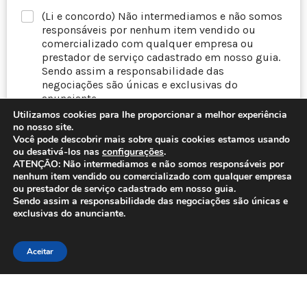
T
(Li e concordo) Não intermediamos e não somos
e
responsáveis por nenhum item vendido ou
r
comercializado com qualquer empresa ou
m
prestador de serviço cadastrado em nosso guia.
o
Sendo assim a responsabilidade das
s
negociações são únicas e exclusivas do
*
anunciante.
Utilizamos cookies para lhe proporcionar a melhor experiência
no nosso site.
Enviar
Você pode descobrir mais sobre quais cookies estamos usando
ou desativá-los nas
configurações
.
ATENÇÃO:
Não intermediamos e não somos responsáveis por
nenhum item vendido ou comercializado com qualquer empresa
ou prestador de serviço cadastrado em nosso guia.
Sendo assim a responsabilidade das negociações são únicas e
exclusivas do anunciante.
Aceitar