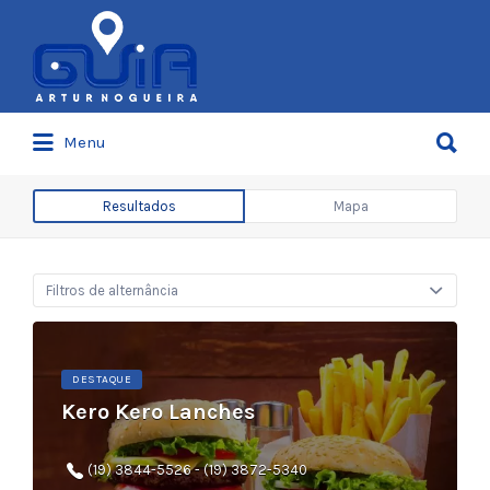
Procurar:
Procurar:
Menu
Resultados
Mapa
Filtros de alternância
DESTAQUE
Kero Kero Lanches
(19) 3844-5526 - (19) 3872-5340